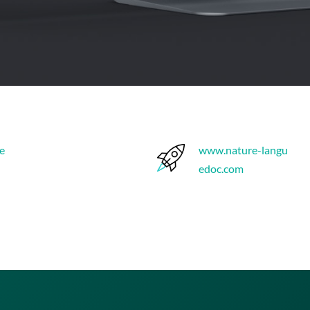
ne
www.nature-langu
edoc.com