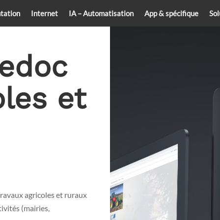
tation
Internet
IA – Automatisation
App & spécifique
Sol
uedoc
oles et
travaux agricoles et ruraux
ivités (mairies,