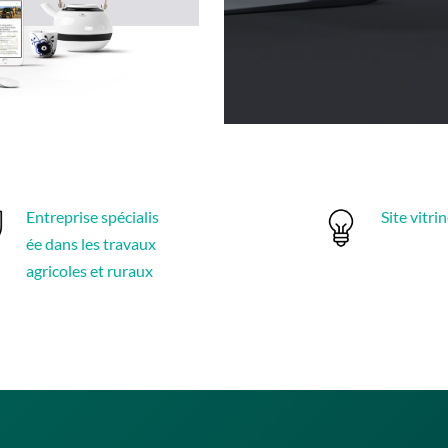
Entreprise spécialis
Site vitri
ée dans les travaux
agricoles et ruraux