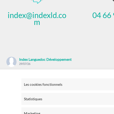
index@indexld.co
04 66 
m
Index Languedoc Développement
29/07/26
Vous utilisez un logiciel EBP et vous souhaitez une aide de
proximité pour la facture électronique ?
Les cookies fonctionnels
✅ Comprendre la réforme
✅ Inscriptions à la plateforme agrée
Statistiques
✅ Comment bien paramétrer son logicie
...
Voir plus
Marketing