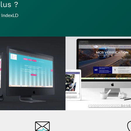
lus ?
ar IndexLD