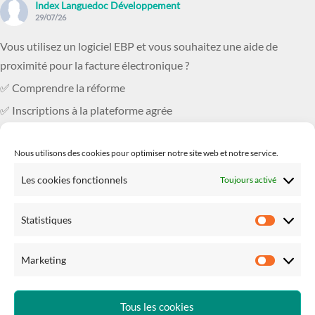
Index Languedoc Développement
29/07/26
Vous utilisez un logiciel EBP et vous souhaitez une aide de
proximité pour la facture électronique ?
✅ Comprendre la réforme
✅ Inscriptions à la plateforme agrée
✅ Comment bien paramétrer son logicie
...
Voir plus
Nous utilisons des cookies pour optimiser notre site web et notre service.
Photo
Les cookies fonctionnels
Toujours activé
Voir sur Facebook
·
Partager
Statistiques
Statisti
Marketing
Marketi
Tous les cookies