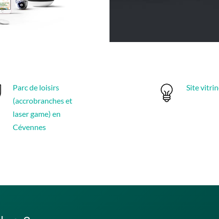
Parc de loisirs
Site vitri
(accrobranches et
laser game) en
Cévennes