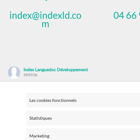
index@indexld.co
04 66 
m
Index Languedoc Développement
29/07/26
Vous utilisez un logiciel EBP et vous souhaitez une aide de
proximité pour la facture électronique ?
Les cookies fonctionnels
✅ Comprendre la réforme
✅ Inscriptions à la plateforme agrée
Statistiques
✅ Comment bien paramétrer son logicie
...
Voir plus
Marketing
Photo