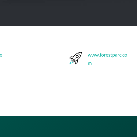
ne
www.forestparc.co
m