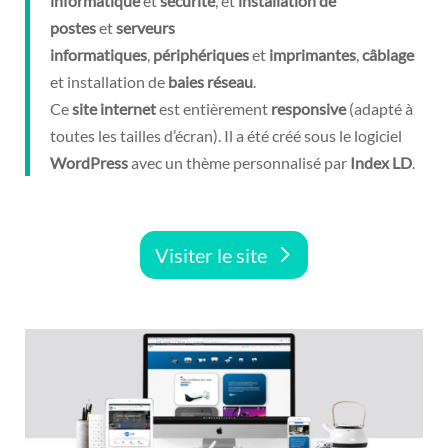
informatique
et
sécurité
, et
installation de
postes
et
serveurs
informatiques
,
périphériques
et
imprimantes
,
câblage
et installation de
baies réseau
.
Ce
site
internet
est entièrement
responsive
(adapté à
toutes les tailles d’écran). Il a été créé sous le logiciel
WordPress
avec un thème personnalisé par
Index
LD
.
Visiter le site