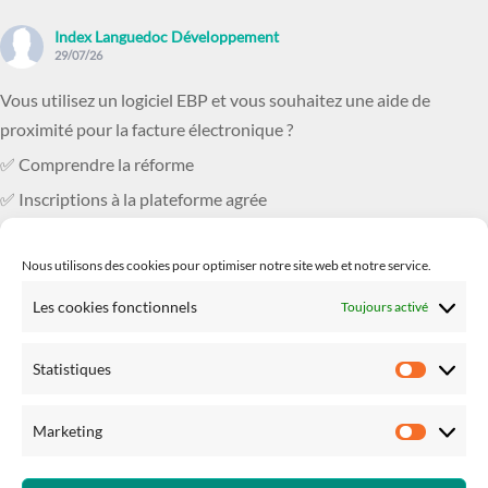
Index Languedoc Développement
29/07/26
Vous utilisez un logiciel EBP et vous souhaitez une aide de
proximité pour la facture électronique ?
✅ Comprendre la réforme
✅ Inscriptions à la plateforme agrée
✅ Comment bien paramétrer son logicie
...
Voir plus
Nous utilisons des cookies pour optimiser notre site web et notre service.
Photo
Les cookies fonctionnels
Toujours activé
Voir sur Facebook
·
Partager
Statistiques
Statisti
Marketing
Marketi