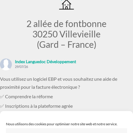
2 allée de fontbonne
30250 Villevieille
(Gard – France)
Index Languedoc Développement
29/07/26
Vous utilisez un logiciel EBP et vous souhaitez une aide de
proximité pour la facture électronique ?
✅ Comprendre la réforme
✅ Inscriptions à la plateforme agrée
✅ Comment bien paramétrer son logicie
...
Voir plus
Nous utilisons des cookies pour optimiser notre site web et notre service.
Photo