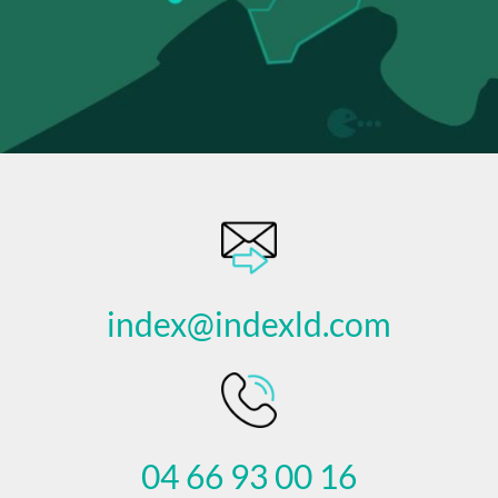
index@indexld.com
04 66 93 00 16