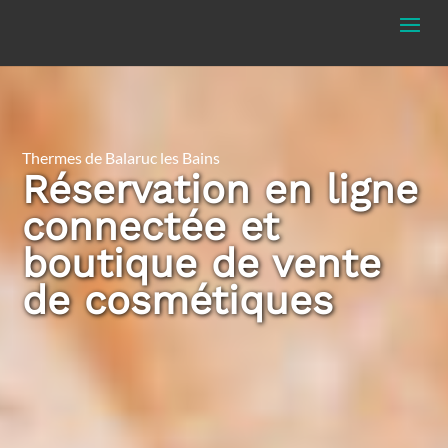
Thermes de Balaruc les Bains
Réservation en ligne
connectée et
boutique de vente
de cosmétiques