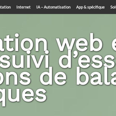
tation
Internet
IA – Automatisation
App & spécifique
Sol
ation web 
suivi d’ess
ons de ba
iques