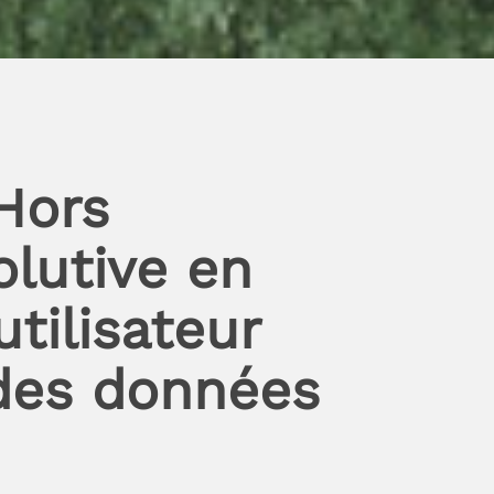
Hors
olutive en
tilisateur
des données