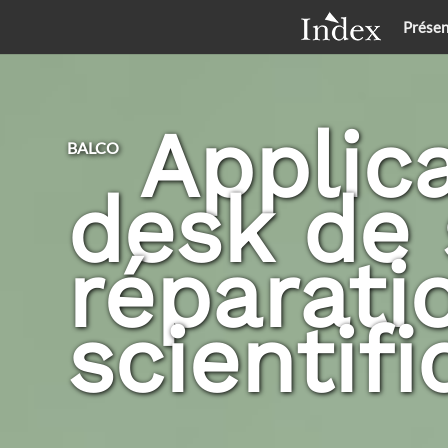
Présen
Applic
BALCO
desk de 
réparati
scientif