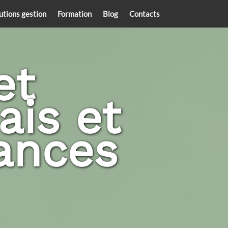
utions gestion
Formation
Blog
Contacts
et
ais et
lances