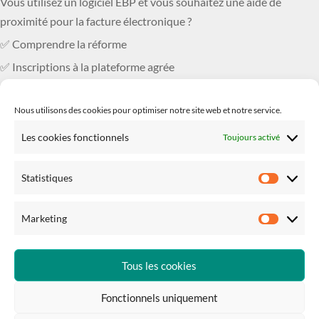
Vous utilisez un logiciel EBP et vous souhaitez une aide de
proximité pour la facture électronique ?
✅ Comprendre la réforme
✅ Inscriptions à la plateforme agrée
✅ Comment bien paramétrer son logicie
...
Voir plus
Nous utilisons des cookies pour optimiser notre site web et notre service.
Photo
Les cookies fonctionnels
Toujours activé
Voir sur Facebook
·
Partager
Statistiques
Statisti
Marketing
Marketi
Tous les cookies
Fonctionnels uniquement